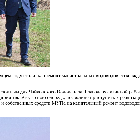
щем году стали: капремонт магистральных водоводов, утвержд
переломным для Чайковского Водоканала. Благодаря активной ра
едприятия. Это, в свою очередь, позволило приступить к реали
 и собственных средств МУПа на капитальный ремонт водоводов. 