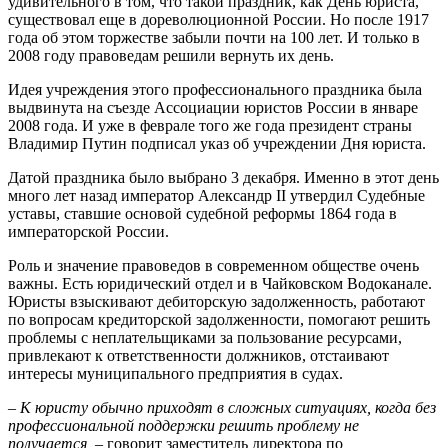
удивительного в том, что такой праздник, как День юриста,
существовал еще в дореволюционной России. Но после 1917
года об этом торжестве забыли почти на 100 лет. И только в
2008 году правоведам решили вернуть их день.
Идея учреждения этого профессионального праздника была
выдвинута на съезде Ассоциации юристов России в январе
2008 года. И уже в феврале того же года президент страны
Владимир Путин подписал указ об учреждении Дня юриста.
Датой праздника было выбрано 3 декабря. Именно в этот день
много лет назад император Александр II утвердил Судебные
уставы, ставшие основой судебной реформы 1864 года в
императорской России.
Роль и значение правоведов в современном обществе очень
важны. Есть юридический отдел и в Чайковском Водоканале.
Юристы взыскивают дебиторскую задолженность, работают
по вопросам кредиторской задолженности, помогают решить
проблемы с неплательщиками за пользование ресурсами,
привлекают к ответственности должников, отстаивают
интересы муниципального предприятия в судах.
– К юристу обычно приходят в сложных ситуациях, когда без
профессиональной поддержки решить проблему не
получается, –
говорит заместитель директора по