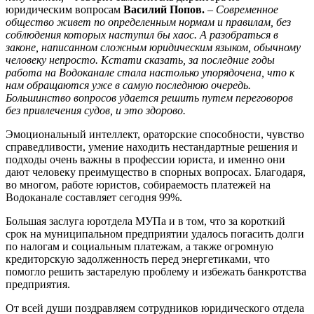
юридическим вопросам
Василий Попов.
– Современное
общество живет по определенным нормам и правилам, без
соблюдения которых наступил бы хаос. А разобраться в
законе, написанном сложным юридическим языком, обычному
человеку непросто. Кстати сказать, за последние годы
работа на Водоканале стала настолько упорядочена, что к
нам обращаются уже в самую последнюю очередь.
Большинство вопросов удается решить путем переговоров
без привлечения судов, и это здорово.
Эмоциональный интеллект, ораторские способности, чувство
справедливости, умение находить нестандартные решения и
подходы очень важны в профессии юриста, и именно они
дают человеку преимущество в спорных вопросах. Благодаря,
во многом, работе юристов, собираемость платежей на
Водоканале составляет сегодня 99%.
Большая заслуга юротдела МУПа и в том, что за короткий
срок на муниципальном предприятии удалось погасить долги
по налогам и социальным платежам, а также огромную
кредиторскую задолженность перед энергетиками, что
помогло решить застарелую проблему и избежать банкротства
предприятия.
От всей души поздравляем сотрудников юридического отдела