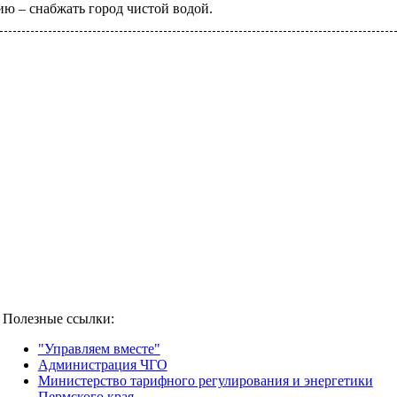
ию – снабжать город чистой водой.
Полезные ссылки:
"Управляем вместе"
Администрация ЧГО
Министерство тарифного регулирования и энергетики
Пермского края