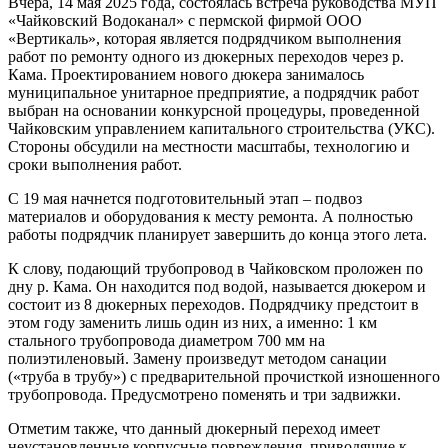
Вчера, 14 мая 2025 года, состоялась встреча руководства МУП
«Чайковский Водоканал» с пермской фирмой ООО
«Вертикаль», которая является подрядчиком выполнения
работ по ремонту одного из дюкерных переходов через р.
Кама. Проектированием нового дюкера занималось
муниципальное унитарное предприятие, а подрядчик работ
выбран на основании конкурсной процедуры, проведенной
Чайковским управлением капитального строительства (УКС).
Стороны обсудили на местности масштабы, технологию и
сроки выполнения работ.
С 19 мая начнется подготовительный этап – подвоз
материалов и оборудования к месту ремонта. А полностью
работы подрядчик планирует завершить до конца этого лета.
К слову, подающий трубопровод в Чайковском проложен по
дну р. Кама. Он находится под водой, называется дюкером и
состоит из 8 дюкерных переходов. Подрядчику предстоит в
этом году заменить лишь один из них, а именно: 1 км
стального трубопровода диаметром 700 мм на
полиэтиленовый. Замену произведут методом санации
(«труба в трубу») с предварительной прочисткой изношенного
трубопровода. Предусмотрено поменять и три задвижки.
Отметим также, что данный дюкерный переход имеет
неустановленные корпусные повреждения, приводящие к