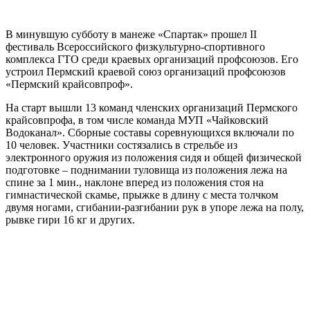
В минувшую субботу в манеже «Спартак» прошел II
фестиваль Всероссийского физкультурно-спортивного
комплекса ГТО среди краевых организаций профсоюзов. Его
устроил Пермский краевой союз организаций профсоюзов
«Пермский крайсовпроф».
На старт вышли 13 команд членских организаций Пермского
крайсовпрофа, в том числе команда МУП «Чайковский
Водоканал». Сборные составы соревнующихся включали по
10 человек. Участники состязались в стрельбе из
электронного оружия из положения сидя и общей физической
подготовке – поднимании туловища из положения лежа на
спине за 1 мин., наклоне вперед из положения стоя на
гимнастической скамье, прыжке в длину с места толчком
двумя ногами, сгибании-разгибании рук в упоре лежа на полу,
рывке гири 16 кг и других.