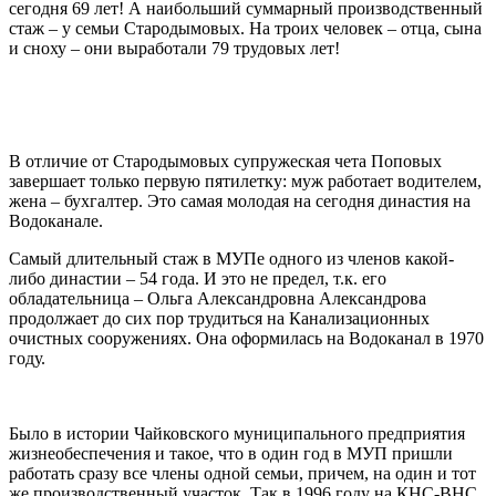
сегодня 69 лет! А наибольший суммарный производственный
стаж – у семьи Стародымовых. На троих человек – отца, сына
и сноху – они выработали 79 трудовых лет!
В отличие от Стародымовых супружеская чета Поповых
завершает только первую пятилетку: муж работает водителем,
жена – бухгалтер. Это самая молодая на сегодня династия на
Водоканале.
Самый длительный стаж в МУПе одного из членов какой-
либо династии – 54 года. И это не предел, т.к. его
обладательница – Ольга Александровна Александрова
продолжает до сих пор трудиться на Канализационных
очистных сооружениях. Она оформилась на Водоканал в 1970
году.
Было в истории Чайковского муниципального предприятия
жизнеобеспечения и такое, что в один год в МУП пришли
работать сразу все члены одной семьи, причем, на один и тот
же производственный участок. Так в 1996 году на КНС-ВНС