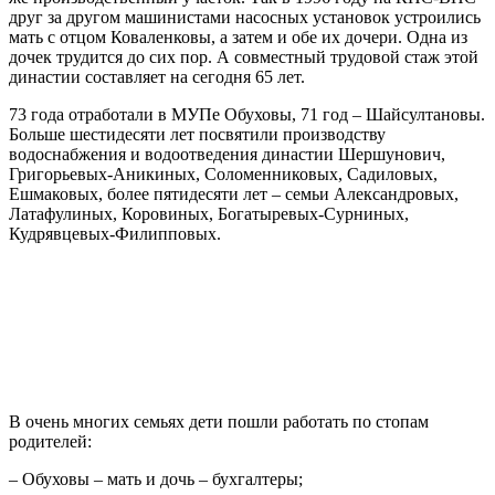
друг за другом машинистами насосных установок устроились
мать с отцом Коваленковы, а затем и обе их дочери. Одна из
дочек трудится до сих пор. А совместный трудовой стаж этой
династии составляет на сегодня 65 лет.
73 года отработали в МУПе Обуховы, 71 год – Шайсултановы.
Больше шестидесяти лет посвятили производству
водоснабжения и водоотведения династии Шершунович,
Григорьевых-Аникиных, Соломенниковых, Садиловых,
Ешмаковых, более пятидесяти лет – семьи Александровых,
Латафулиных, Коровиных, Богатыревых-Сурниных,
Кудрявцевых-Филипповых.
В очень многих семьях дети пошли работать по стопам
родителей:
– Обуховы – мать и дочь – бухгалтеры;