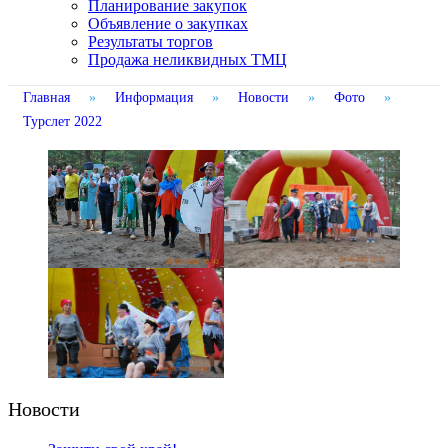
Планирование закупок
Объявление о закупках
Результаты торгов
Продажа неликвидных ТМЦ
Главная
»
Информация
»
Новости
»
Фото
»
Турслет 2022
Новости