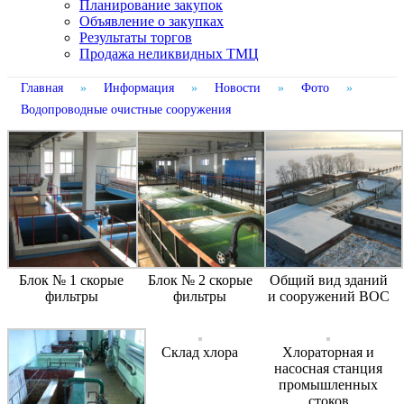
Планирование закупок
Объявление о закупках
Результаты торгов
Продажа неликвидных ТМЦ
Главная
»
Информация
»
Новости
»
Фото
»
Водопроводные очистные сооружения
Блок № 1 скорые
Блок № 2 скорые
Общий вид зданий
фильтры
фильтры
и сооружений ВОС
Склад хлора
Хлораторная и
насосная станция
промышленных
стоков