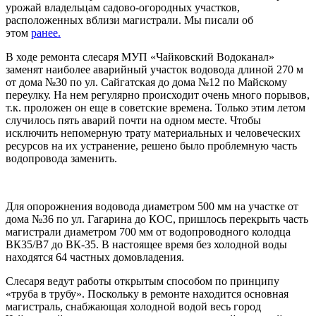
урожай владельцам садово-огородных участков,
расположенных вблизи магистрали. Мы писали об
этом
ранее.
В ходе ремонта слесаря МУП «Чайковский Водоканал»
заменят наиболее аварийный участок водовода длиной 270 м
от дома №30 по ул. Сайгатская до дома №12 по Майскому
переулку. На нем регулярно происходит очень много порывов,
т.к. проложен он еще в советские времена. Только этим летом
случилось пять аварий почти на одном месте. Чтобы
исключить непомерную трату материальных и человеческих
ресурсов на их устранение, решено было проблемную часть
водопровода заменить.
Для опорожнения водовода диаметром 500 мм на участке от
дома №36 по ул. Гагарина до КОС, пришлось перекрыть часть
магистрали диаметром 700 мм от водопроводного колодца
ВК35/В7 до ВК-35. В настоящее время без холодной воды
находятся 64 частных домовладения.
Слесаря ведут работы открытым способом по принципу
«труба в трубу». Поскольку в ремонте находится основная
магистраль, снабжающая холодной водой весь город