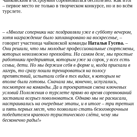
Чайковским в остроумии соревноваться бесполезно. Как итог
– первое место не только в творческом конкурсе, но и во всём
турслете.
– «Многие соперники нас поздравляли уже в субботу вечером,
хотя награждение было запланировано на воскресенье, –
говорит участница чайковской команды
Наталья Гусева.
–
Они решили, что мы молодые профессиональные спортсмены,
которых невозможно превзойти. На самом деле, мы простые
работники предприятия, которым уже за сорок, у всех есть
семьи, дети. Но мы держим себя в форме и, когда приехали в
лагерь, то сразу пошли тренироваться на полосу
препятствий, испытали себя в тех видах, к которым не
вполне были готовы. Сначала мы, конечно, испугались,
посмотрев на команды. Да и троекратная смена ключевых
условий Положения о турслете прямо во время соревнований
заставила всерьез поволноваться. Однако мы не раскисали,
настраивались на очередные этапы, и в итоге – три третьих
и пять первых мест, что позволило стать безоговорочным
победителем краевого туристического слёта, чему мы
бесконечно рады!»