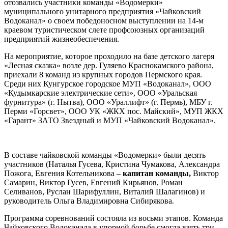
отозвались участники команды «Водомерки»
муниципального унитарного предприятия «Чайковский
Водоканал» о своем победоносном выступлении на 14-м
краевом туристическом слете профсоюзных организаций
предприятий жизнеобеспечения.
На мероприятие, которое проходило на базе детского лагеря
«Лесная сказка» возле дер. Гуляево Краснокамского района,
приехали 8 команд из крупных городов Пермского края.
Среди них Кунгурское городское МУП «Водоканал», ООО
«Кудымкарские электрические сети», ООО «Уральская
фурнитура» (г. Нытва), ООО «Ураллифт» (г. Пермь), МБУ г.
Перми «Горсвет», ООО УК «ЖКХ пос. Майский», МУП ЖКХ
«Гарант» ЗАТО Звездный и МУП «Чайковский Водоканал».
В составе чайковской команды «Водомерки» были десять
участников (Наталья Гусева, Кристина Чумакова, Александра
Пожога, Евгения Котельникова –
капитан команды,
Виктор
Самарин, Виктор Гусев, Евгений Кирьянов, Роман
Селиванов, Руслан Шарифуллин, Виталий Шалагинов) и
руководитель Ольга Владимировна Сибирякова.
Программа соревнований состояла из восьми этапов. Команда
Чайковского Водоканала в упорной борьбе смогла взять три