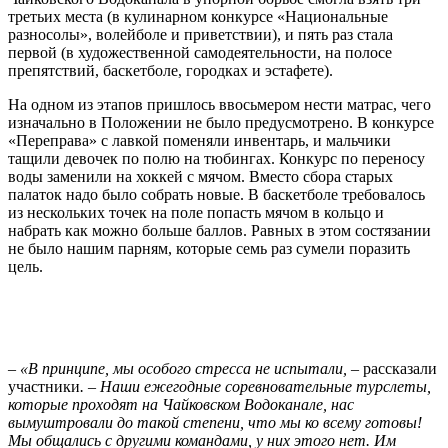
третьих места (в кулинарном конкурсе «Национальные
разносолы», волейболе и приветствии), и пять раз стала
первой (в художественной самодеятельности, на полосе
препятствий, баскетболе, городках и эстафете).
На одном из этапов пришлось ввосьмером нести матрас, чего
изначально в Положении не было предусмотрено. В конкурсе
«Переправа» с лавкой поменяли инвентарь, и мальчики
тащили девочек по полю на тюбингах. Конкурс по переносу
воды заменили на хоккей с мячом. Вместо сбора старых
палаток надо было собрать новые. В баскетболе требовалось
из нескольких точек на поле попасть мячом в кольцо и
набрать как можно больше баллов. Равных в этом состязании
не было нашим парням, которые семь раз сумели поразить
цель.
– «В принципе, мы особого стресса не испытали, –
рассказали
участники
. – Наши ежегодные соревновательные турслеты,
которые проходят на Чайковском Водоканале, нас
вымуштровали до такой степени, что мы ко всему готовы!
Мы общались с другими командами, у них этого нет. Им