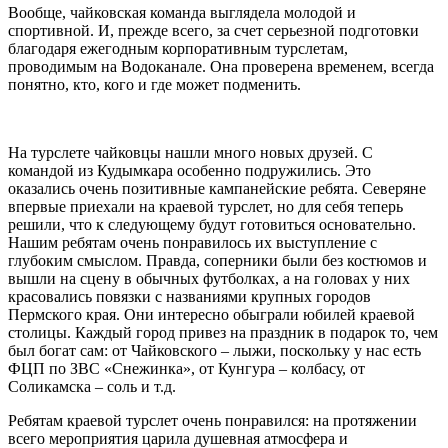
Вообще, чайковская команда выглядела молодой и
спортивной. И, прежде всего, за счет серьезной подготовки
благодаря ежегодным корпоративным турслетам,
проводимым на Водоканале. Она проверена временем, всегда
понятно, кто, кого и где может подменить.
На турслете чайковцы нашли много новых друзей. С
командой из Кудымкара особенно подружились. Это
оказались очень позитивные кампанейские ребята. Северяне
впервые приехали на краевой турслет, но для себя теперь
решили, что к следующему будут готовиться основательно.
Нашим ребятам очень понравилось их выступление с
глубоким смыслом. Правда, соперники были без костюмов и
вышли на сцену в обычных футболках, а на головах у них
красовались повязки с названиями крупных городов
Пермского края. Они интересно обыграли юбилей краевой
столицы. Каждый город привез на праздник в подарок то, чем
был богат сам: от Чайковского – лыжи, поскольку у нас есть
ФЦП по ЗВС «Снежинка», от Кунгура – колбасу, от
Соликамска – соль и т.д.
Ребятам краевой турслет очень понравился: на протяжении
всего мероприятия царила душевная атмосфера и