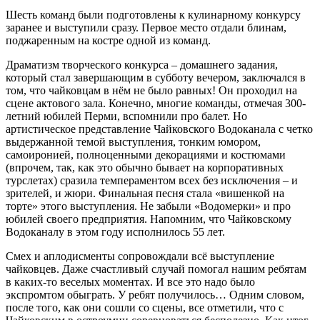
Шесть команд были подготовлены к кулинарному конкурсу
заранее и выступили сразу. Первое место отдали блинам,
поджаренным на костре одной из команд.
Драматизм творческого конкурса – домашнего задания,
который стал завершающим в субботу вечером, заключался в
том, что чайковцам в нём не было равных! Он проходил на
сцене актового зала. Конечно, многие команды, отмечая 300-
летний юбилей Перми, вспомнили про балет. Но
артистическое представление Чайковского Водоканала с четко
выдержанной темой выступления, тонким юмором,
самоиронией, полноценными декорациями и костюмами
(впрочем, так, как это обычно бывает на корпоративных
турслетах) сразила темпераментом всех без исключения – и
зрителей, и жюри. Финальная песня стала «вишенкой на
торте» этого выступления. Не забыли «Водомерки» и про
юбилей своего предприятия. Напомним, что Чайковскому
Водоканалу в этом году исполнилось 55 лет.
Смех и аплодисменты сопровождали всё выступление
чайковцев. Даже счастливый случай помогал нашим ребятам
в каких-то веселых моментах. И все это надо было
экспромтом обыграть. У ребят получилось… Одним словом,
после того, как они сошли со сцены, все отметили, что с