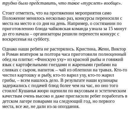
трудно было представить, что такое «турслет» вообще».
Стоит отметить, что на протяжении мероприятия само
Положение менялось несколько раз, конкурсы переносили с
места на место и со дня на день. Например, о состязании по
приготовлению блюда чайковская команда узнала за 15 минут
до его начала – организаторы решили перенести конкурс с
воскресенья на субботу.
Однако наши ребята не растерялись. Кристина, Жени, Виктор
и Роман впятером за полтора часа приготовили полноценный
обед на плитке: «Финскую уху» из красной рыбы и говяжий
язык с картофельными гнездами и жареными грибами на
сливках с сыром, напиток – чай из облепихи на травах. Кто-то
чистил картошку и рыбу, кто-то варил уху, кто-то жарил
грибы, – всем нашлось дело. В результате наши кулинары
задержались с подачей блюд более чем на час, но оно того
стоило! Кушанья жюри оценили по вкусовым и эстетическим
качествам очень высоко и даже пригласили ребят поработать в
детском лагере поварами на следующий год, но первого
места, все же, не дали из-за опоздания.