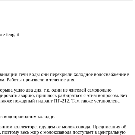
ore feugait
иквидации течи воды они перекрыли холодное водоснабжение в
м. Работы произвели в течение дня.
рыва ушло два дня, т.к. один из жителей самовольно
дировать аварию, пришлось разбираться с этим вопросом. Без
 а также пожарный гидрант ПГ-212. Там также установлена
 в водопроводном колодце.
ионном коллекторе, идущем от молокозавода. Предписания об
 поэтому весь жир с молокозавода поступает в центральную