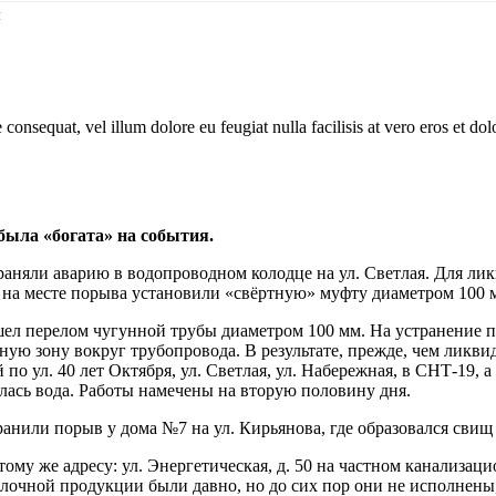
м
consequat, vel illum dolore eu feugiat nulla facilisis at vero eros et dol
ыла «богата» на события.
траняли аварию в водопроводном колодце на ул. Светлая. Для л
 на месте порыва установили «свёртную» муфту диаметром 100 м
ел перелом чугунной трубы диаметром 100 мм. На устранение по
ную зону вокруг трубопровода. В результате, прежде, чем ликви
по ул. 40 лет Октября, ул. Светлая, ул. Набережная, в СНТ-19,
илась вода. Работы намечены на вторую половину дня.
анили порыв у дома №7 на ул. Кирьянова, где образовался свищ
ому же адресу: ул. Энергетическая, д. 50 на частном канализац
лочной продукции были давно, но до сих пор они не исполнены,