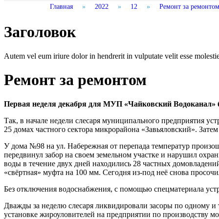
Главная
»
2022
»
12
»
Ремонт за ремонто
Заголовок
Autem vel eum iriure dolor in hendrerit in vulputate velit esse molestie 
Ремонт за ремонтом
Первая неделя декабря для МУП «Чайковский Водоканал» б
Так, в начале недели слесаря муниципального предприятия ус
25 домах частного сектора микрорайона «Завьяловский». Затем
У дома №98 на ул. Набережная от перепада температур произош
передвинул забор на своем земельном участке и нарушил охран
воды в течение двух дней находились 28 частных домовладений 
«свёртная» муфта на 100 мм. Сегодня из-под неё снова просоч
Без отключения водоснабжения, с помощью спецматериала устр
Дважды за неделю слесаря ликвидировали засоры по одному и т
установке жироуловителей на предприятии по производству мо